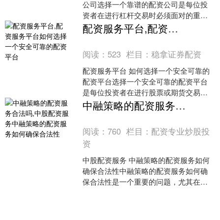
公司选择一个靠谱的配资公司是每位投
资者在进行杠杆交易时必须面对的重要
决策。随着市场上配资平台的增多，如
配资服务平台,配资服务平台如何选择一个安全可靠的配资平台
何辨别正规与不正规的公司
阅读：
523
栏目：
稳拿证券配资
配资服务平台 如何选择一个安全可靠的
配资平台选择一个安全可靠的配资平台
是每位投资者在进行股票或期货交易时
必须认真考虑的问题。随着配资市场的
中融策略的配资服务合法吗,中股配资服务中融策略的配资服务如何确保合法性
不断发展，平台数量激增，良
阅读：
760
栏目：
配资专业炒股投
资
中股配资服务 中融策略的配资服务如何
确保合法性中融策略的配资服务如何确
保合法性是一个重要的问题，尤其在当
前金融市场环境中，配资业务的合规性
直接影响到投资者的资金安全